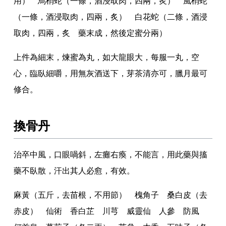
用） 烏梢蛇（一條
，
酒浸取肉
，
四兩
，
炙） 風梢蛇
（一條
，
酒浸取肉
，
四兩
，
炙） 白花蛇（二條
，
酒浸
取肉
，
四兩
，
炙 藥末成
，
然後定蜜分兩）
上件為細末
，
煉蜜為丸
，
如大龍眼大
，
每服一丸
，
空
心
，
臨臥細嚼
，
用無灰酒送下
，
芽茶清亦可
，
臘月最可
修合
。
換骨丹
治卒中風
，
口眼喎斜
，
左癱右瘓
，
不能言
，
用此藥與搐
藥不臥散
，
汗出其人必愈
，
有效
。
麻黃（五斤
，
去苗根
，
不用節） 槐角子 桑白皮（去
赤皮） 仙術 香白芷 川芎 威靈仙 人參 防風