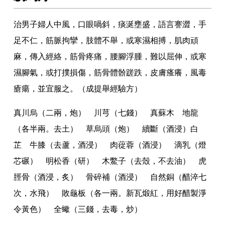
治男子婦人中風
，
口眼喎斜
，
痰涎壅盛
，
語言謇澀
，
手
足不仁
，
筋脈拘攣
，
肢體不舉
，
或寒濕相搏
，
肌肉頑
麻
，
傳入經絡
，
筋骨疼痛
，
腰腳浮腫
，
難以屈伸
，
或寒
濕腳氣
，
或打撲損傷
，
筋骨體骱蹉跌
，
皮膚瘙癢
，
風毒
瘡瘍
，
並宜服之
。
（成提舉經驗方）
真川烏（二兩
，
炮） 川芎（七錢） 真蘇木 地龍
（各半兩
。
去土） 草烏頭（炮） 續斷（酒浸）白
芷 牛膝（去蘆
，
酒浸） 肉蓯蓉（酒浸） 滴乳（燈
芯碾） 明松香（研） 木鱉子（去殼
，
不去油） 虎
脛骨（酒浸
，
炙） 骨碎補（酒浸） 自然銅（醋淬七
次
，
水飛） 敗龜板（各一兩
。
新瓦煅紅
，
用好醋製淨
令黃色） 全蠍（三錢
，
去毒
，
炒）