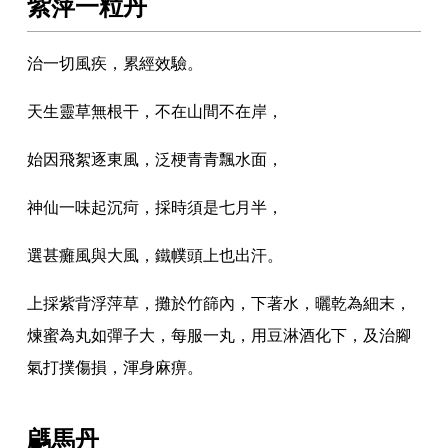
紫萍一粒丹
治一切風疾
，
累經效驗
。
天生靈草無根干
，
不在山間不在岸
，
始因飛絮逐東風
，
泛梗青青飄水面
，
神仙一味起沉疴
，
採時須是七月半
，
選甚癱風與大風
，
鐵幞頭上也出汗
。
上採紫背浮萍草
，
攤於竹篩內
，
下著水
，
曬乾為細末
，
煉蜜為丸如彈子大
，
每服一丸
，
用豆淋酒化下
，
及治腳
氣打撲傷損
，
渾身麻痹
。
騗馬丹