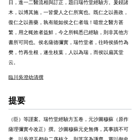
日
，
進一二醫流相與訂正
，
題曰瑞竹堂經驗方
。
爰鋟諸
木
，
以博其施
，
一皆愛人之仁所寓也
。
既仁之以善政
，
復仁之以善藥
，
孰有能如侯之仁者哉
！
噫世之醫方甚
繁
，
用之輒效者益鮮
，
今之所輯悉已經驗
，
則非其他方
書所可同也
。
侯名薩德彌實
，
瑞竹堂者
，
往時侯插竹為
樊
，
竹再生根
，
遂生枝葉
，
人以為瑞
，
而侯以扁其堂
云
。
臨川吳澄幼清撰
提要
（臣）等謹案
。
瑞竹堂經驗方五卷
，
元沙圖穆蘇（原作
薩理彌實今改正）撰
。
沙圖穆蘇元史無傳
，
其事蹟不可
考
，
以吳澄王都中二序核之
，
則其字為謙齋
，
嘗以御史