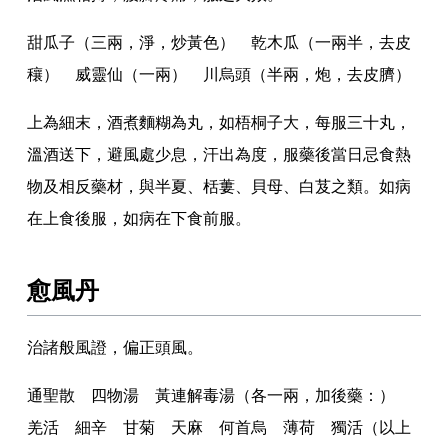
甜瓜子（三兩
，
淨
，
炒黃色） 乾木瓜（一兩半
，
去皮
穰） 威靈仙（一兩） 川烏頭（半兩
，
炮
，
去皮臍）
上為細末
，
酒煮麵糊為丸
，
如梧桐子大
，
每服三十丸
，
溫酒送下
，
避風處少息
，
汗出為度
，
服藥後當日忌食熱
物及相反藥材
，
與半夏
、
栝蔞
、
貝母
、
白芨之類
。
如病
在上食後服
，
如病在下食前服
。
愈風丹
治諸般風證
，
偏正頭風
。
通聖散 四物湯 黃連解毒湯（各一兩
，
加後藥
：
）
羌活 細辛 甘菊 天麻 何首烏 薄荷 獨活（以上