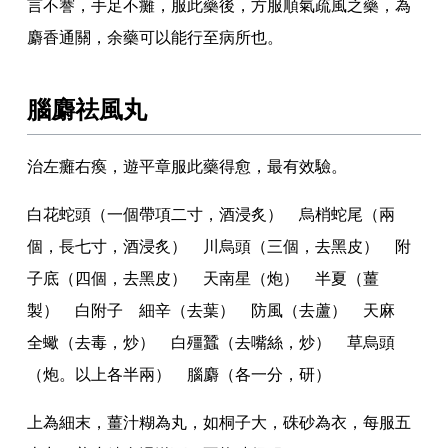
言不謇
，
手足不癱
，
服此藥後
，
方服順氣疏風之藥
，
為
麝香通關
，
余藥可以能行至病所也
。
腦麝祛風丸
治左癱右瘓
，
遊平章服此藥得愈
，
最有效驗
。
白花蛇頭（一個帶項二寸
，
酒浸炙） 烏梢蛇尾（兩
個
，
長七寸
，
酒浸炙） 川烏頭（三個
，
去黑皮） 附
子底（四個
，
去黑皮） 天南星（炮） 半夏（薑
製） 白附子 細辛（去葉） 防風（去蘆） 天麻
全蠍（去毒
，
炒） 白殭蠶（去嘴絲
，
炒） 草烏頭
（炮
。
以上各半兩） 腦麝（各一分
，
研）
上為細末
，
薑汁糊為丸
，
如桐子大
，
硃砂為衣
，
每服五