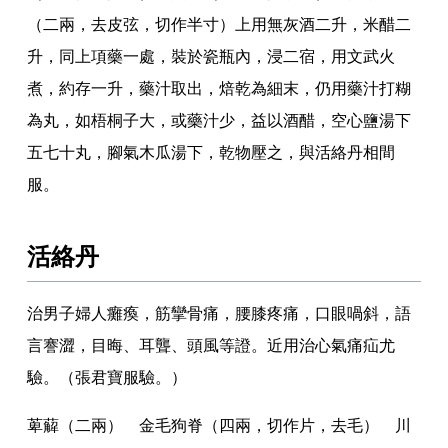
（二兩
，
去皮弦
，
切作半寸）上用無灰酒二升
，
米醋二
升
，
同上項藥一處
，
裝於瓷瓶內
，
浸二宿
，
用文武火
煮
，
約存一升
，
藥汁取出
，
焙乾為細末
，
仍用藥汁打糊
為丸
，
如梧桐子大
，
或藥汁少
，
益以酒醋
，
空心鹽湯下
五七十丸
，
腳氣木瓜湯下
，
乾物壓之
，
與活絡丹相間
服
。
活絡丹
治男子婦人癱瘓
，
筋攣骨痛
，
腰膝疼痛
，
口眼喎斜
，
語
言謇澀
，
目晦
、
耳聾
、
頭風等證
。
近用治心氣痛疝尤
驗
。
（張君寶服驗
。
）
萆薢（二兩） 金毛狗脊（四兩
，
切作片
，
去毛） 川