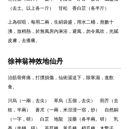
（去土
。
以上各一斤） 甘松 香白芷（各半斤）
上為㕮咀
，
每用二兩
，
生絹袋盛
，
用水二桶
，
熬數十
沸
，
放稍熱
，
於無風房內淋浴
，
避風
，
勿令風吹
，
光膩
皮膚
，
去瘙癢
。
徐神翁神效地仙丹
治筋骨疼痛
，
打撲損傷
，
仙術湯送下
，
除寒濕
，
進飲
食
。
川烏（一兩
，
去尖） 草烏（五個
，
去尖） 荊芥（去
枝
，
半兩） 蒼朮（一兩
，
米泔浸一宿
，
炒） 自然銅
（一字
，
研） 白芷 地龍 沒藥（各半兩
。
研） 乳
香（半錢
，
研） 萵苣種 黃瓜種 梢瓜種 木鱉子