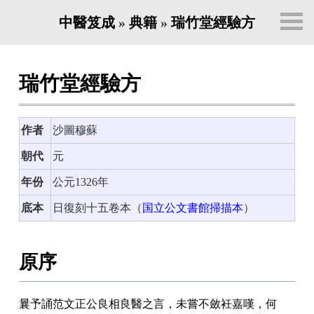
中醫笈成
»
典籍
»
瑞竹堂經驗方
瑞竹堂經驗方
作者
沙圖穆蘇
朝代
元
年份
公元1326年
底本
日復刻十五卷本（
国立公文書館掃描本
）
原序
曩予誦范文正公良相良醫之言
，
未嘗不斂衽嘉嘆
，
何