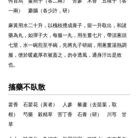
何首烏 蔓荊子（各二兩） 苦參 木香 五味子（各
一兩） 麝腦（各少許
，
研）
麻黃用水二十升
，
以槐枝攪成膏子
，
留一升取出
，
和諸
藥為丸
，
如彈子大
，
每服一丸
，
用生薑七片
，
帶須蔥頭
七莖
，
水一碗煎至半碗
，
先將丸子研細
，
用蔥薑湯熱調
服
，
便於暖處厚衣被蓋之
，
勿令透風
，
通身汗出是效
也
。
搐藥不臥散
藿香 石藋花（黃者） 人參 藜蘆（去苗葉
，
取
根） 芍藥 穀精草 苦丁香 石膏（研） 川芎 甘
草