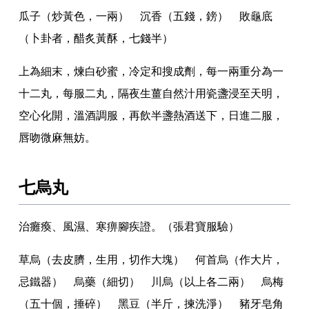
瓜子（炒黃色
，
一兩） 沉香（五錢
，
鎊） 敗龜底
（卜卦者
，
醋炙黃酥
，
七錢半）
上為細末
，
煉白砂蜜
，
冷定和搜成劑
，
每一兩重分為一
十二丸
，
每服二丸
，
隔夜生薑自然汁用瓷盞浸至天明
，
空心化開
，
溫酒調服
，
再飲半盞熱酒送下
，
日進二服
，
唇吻微麻無妨
。
七烏丸
治癱瘓
、
風濕
、
寒痹腳疾證
。
（張君寶服驗）
草烏（去皮臍
，
生用
，
切作大塊） 何首烏（作大片
，
忌鐵器） 烏藥（細切） 川烏（以上各二兩） 烏梅
（五十個
，
捶碎） 黑豆（半斤
，
揀洗淨） 豬牙皂角