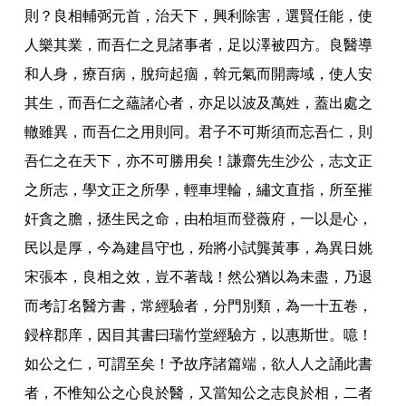
則
？
良相輔弼元首
，
治天下
，
興利除害
，
選賢任能
，
使
人樂其業
，
而吾仁之見諸事者
，
足以澤被四方
。
良醫導
和人身
，
療百病
，
脫疴起痼
，
斡元氣而開壽域
，
使人安
其生
，
而吾仁之蘊諸心者
，
亦足以波及萬姓
，
蓋出處之
轍雖異
，
而吾仁之用則同
。
君子不可斯須而忘吾仁
，
則
吾仁之在天下
，
亦不可勝用矣
！
謙齋先生沙公
，
志文正
之所志
，
學文正之所學
，
輕車埋輪
，
繡文直指
，
所至摧
奸貪之膽
，
拯生民之命
，
由柏垣而登薇府
，
一以是心
，
民以是厚
，
今為建昌守也
，
殆將小試龔黃事
，
為異日姚
宋張本
，
良相之效
，
豈不著哉
！
然公猶以為未盡
，
乃退
而考訂名醫方書
，
常經驗者
，
分門別類
，
為一十五卷
，
鋟梓郡庠
，
因目其書曰瑞竹堂經驗方
，
以惠斯世
。
噫
！
如公之仁
，
可謂至矣
！
予故序諸篇端
，
欲人人之誦此書
者
，
不惟知公之心良於醫
，
又當知公之志良於相
，
二者