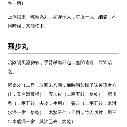
各一兩）
上為細末
，
煉蜜為丸
，
如彈子大
，
每服一丸
，
細嚼
，
不
拘時候
，
茶酒任下
。
飛步丸
治陰陽風濕腳氣
，
手臂舉動不起
，
無問遠近
，
並皆治
之
。
紫金皮（二斤
，
取頭末八兩
，
揀時嚼如腦子味透頂者方
佳
，
又名滑藤根） 五加皮（二兩五錢
，
焙乾） 肥川
烏（二兩五錢
、
去皮
，
生用） 蒼朮（二兩五錢
，
米泔
水浸一宿
，
焙乾） 木鱉子仁（四兩
，
竹刀切片
，
用三
年米醋浸三宿
，
其油已去
，
焙乾）