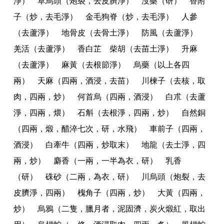
淨） 草烏頭（炮裂
，
去皮臍淨） 沒藥（研） 香附
子（炒
，
去毛淨） 金毛狗脊（炒
，
去毛淨） 人參
（去蘆淨） 地骨皮（去骨土淨） 防風（去蘆淨）
羌活（去蘆淨） 香白芷 柴胡（去苗土淨） 升麻
（去蘆淨） 麻黃（去根節淨） 烏藥（以上各四
兩） 天麻（四兩
，
酒浸
，
去苗） 川楝子（去核
，
取
肉
，
四兩
，
炒） 何首烏（四兩
，
酒浸） 白朮（去蘆
淨
，
四兩
，
煨） 石斛（去根淨
，
四兩
，
炒） 自然銅
（四兩
，
煅
，
醋淬七次
，
研
，
水飛） 車前子（四兩
，
酒浸） 白牽牛（四兩
，
炒取末） 地龍（去土淨
，
四
兩
，
炒） 麝香（一兩
，
一半為衣
，
研） 乳香
（研） 硃砂（二兩
，
為衣
，
研） 川烏頭（炮裂
，
去
皮臍淨
，
四兩） 槐角子（四兩
，
炒） 大黃（四兩
，
炒） 烏鴉（二隻
，
臘月者
，
泥固濟
，
炭火煅紅
，
取出