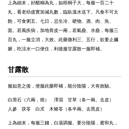
上為細末
，
好醋糊為丸
，
如梧桐子大
，
每服一百二十
丸
，
看老幼虛實加減丸數
，
臨臥溫水送下
。
凡食不可太
飽
，
可食粥五
、
七日
，
忌生冷
、
硬物
、
酒
、
肉
、
魚
、
面
。
若風疾病
，
加地骨皮一兩
，
若氣蠱
、
水蠱
，
每服三
百丸
，
一服立消
，
大效
。
此藥微利三
、
五行
，
欲要止臟
腑
，
吃涼水一口便住
，
利後服甘露散一服即補
。
甘露散
服如意之後
，
便服此藥即補
，
能分陰陽
，
大有效驗
。
白滑石（六兩
，
燒） 澤瀉 甘草（各一兩
。
去皮）
人參 茯苓 白朮 木豬苓（各半兩
。
去黑皮）
上為細末
，
每服三錢
，
白湯調服
。
要分陰陽
，
蜜和丸
，