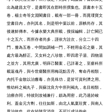
出為建昌太守
，
是書即其在郡時所撰集也
。
原書本十五
卷
，
楊士奇等文淵閣書目
，
載有一部一冊
，
而晁瑮寶文
堂書目內
，
亦列其名
，
則是明中葉以前
，
原帙尚存
，
其
後遂鮮傳本
。
今據永樂大典所載
，
搜採編輯
，
計亡闕已
十之五六
，
而所存者尚多
，
謹依方詮次
，
分立二十四
門
，
釐為五卷
，
中間如調補一門
，
不輕用金石之藥
，
其
處方最為醇正
。
又女科之八珍散
，
即四君子湯
、
四物湯
之並方
，
其用尤廣
，
明薛己醫案
，
已詳著之
，
至瘡科所
載返魂丹
，
與今世瘍醫所用梅花點舌丹
、
奪命丹相類
，
內托千金散以治癰毒
，
亦見殊功
，
是皆可資利濟之用
。
惟幼科之褐丸子
，
與蘇沈良方中所列褐丸
，
名目相類
，
治療亦同
，
特彼則攻補兼行
，
頗為周密
，
此乃過於峻
利
。
蓋金元方劑
，
往往如斯
，
由北人氣稟壯實
，
與南人
異治故也
。
此在於隨宜消息
，
不可以成法拘矣
。