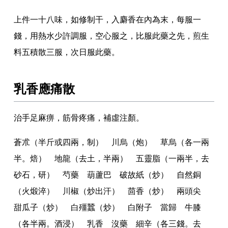
上件一十八味
，
如修制干
，
入麝香在內為末
，
每服一
錢
，
用熱水少許調服
，
空心服之
，
比服此藥之先
，
煎生
料五積散三服
，
次日服此藥
。
乳香應痛散
治手足麻痹
，
筋骨疼痛
，
補虛注顏
。
蒼朮（半斤或四兩
，
制） 川烏（炮） 草烏（各一兩
半
。
焙） 地龍（去土
，
半兩） 五靈脂（一兩半
，
去
砂石
，
研） 芍藥 葫蘆巴 破故紙（炒） 自然銅
（火煅淬） 川椒（炒出汗） 茴香（炒） 兩頭尖
甜瓜子（炒） 白殭蠶（炒） 白附子 當歸 牛膝
（各半兩
。
酒浸） 乳香 沒藥 細辛（各三錢
。
去