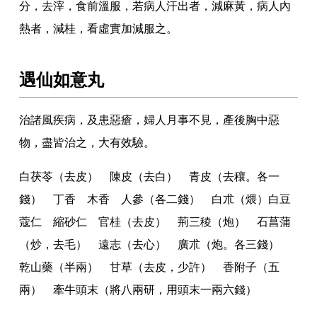
分
，
去滓
，
食前溫服
，
若病人汗出者
，
減麻黃
，
病人內
熱者
，
減桂
，
看虛實加減服之
。
遇仙如意丸
治諸風疾病
，
及患惡瘡
，
婦人月事不見
，
產後胸中惡
物
，
盡皆治之
，
大有效驗
。
白茯苓（去皮） 陳皮（去白） 青皮（去穰
。
各一
錢） 丁香 木香 人參（各二錢） 白朮（煨）白豆
蔻仁 縮砂仁 官桂（去皮） 荊三稜（炮） 石菖蒲
（炒
，
去毛） 遠志（去心） 廣朮（炮
。
各三錢）
乾山藥（半兩） 甘草（去皮
，
少許） 香附子（五
兩） 牽牛頭末（將八兩研
，
用頭末一兩六錢）