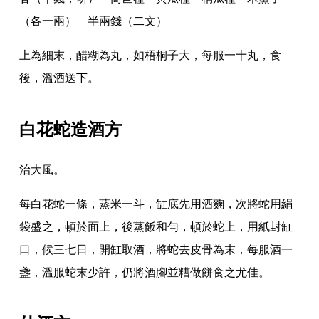
（各一兩） 半兩錢（二文）
上為細末
，
醋糊為丸
，
如梧桐子大
，
每服一十丸
，
食
後
，
溫酒送下
。
白花蛇造酒方
治大風
。
每白花蛇一條
，
蒸米一斗
，
缸底先用酒麴
，
次將蛇用絹
袋盛之
，
頓於面上
，
後蒸飯和勻
，
頓於蛇上
，
用紙封缸
口
，
候三七日
，
開缸取酒
，
將蛇去皮骨為末
，
每服酒一
盞
，
溫服蛇末少許
，
仍將酒腳並糟做餅食之尤佳
。