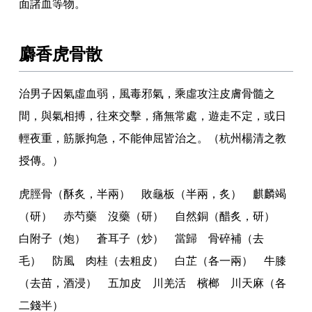
面諸血等物
。
麝香虎骨散
治男子因氣虛血弱
，
風毒邪氣
，
乘虛攻注皮膚骨髓之
間
，
與氣相搏
，
往來交擊
，
痛無常處
，
遊走不定
，
或日
輕夜重
，
筋脈拘急
，
不能伸屈皆治之
。
（杭州楊清之教
授傳
。
）
虎脛骨（酥炙
，
半兩） 敗龜板（半兩
，
炙） 麒麟竭
（研） 赤芍藥 沒藥（研） 自然銅（醋炙
，
研）
白附子（炮） 蒼耳子（炒） 當歸 骨碎補（去
毛） 防風 肉桂（去粗皮） 白芷（各一兩） 牛膝
（去苗
，
酒浸） 五加皮 川羌活 檳榔 川天麻（各
二錢半）