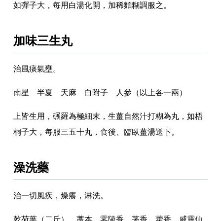
如彈子大
，
每用白湯化開
，
加稀麵糊調服之
。
加味三生丸
治風痰氣壅
。
南星 半夏 天麻 白附子 人參（以上各一兩）
上皆生用
，
碾羅為極細末
，
生薑自然汁打糊為丸
，
如梧
桐子大
，
每服三五十丸
，
食後
、
臨臥薑湯送下
。
澡洗藥
治一切風疾
，
燥癢
，
淋洗
。
乾荷葉（二斤） 藁本 零陵香 茅香 藿香 威靈仙