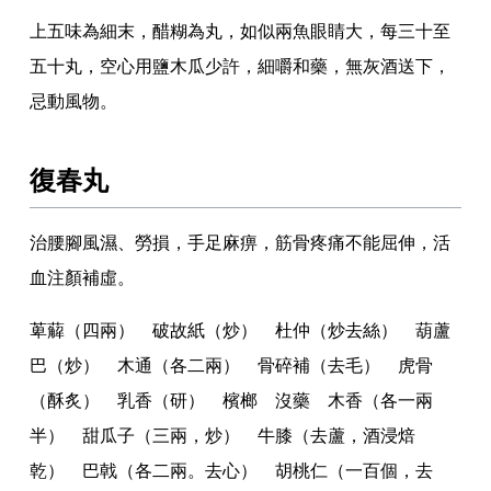
上五味為細末
，
醋糊為丸
，
如似兩魚眼睛大
，
每三十至
五十丸
，
空心用鹽木瓜少許
，
細嚼和藥
，
無灰酒送下
，
忌動風物
。
復春丸
治腰腳風濕
、
勞損
，
手足麻痹
，
筋骨疼痛不能屈伸
，
活
血注顏補虛
。
萆薢（四兩） 破故紙（炒） 杜仲（炒去絲） 葫蘆
巴（炒） 木通（各二兩） 骨碎補（去毛） 虎骨
（酥炙） 乳香（研） 檳榔 沒藥 木香（各一兩
半） 甜瓜子（三兩
，
炒） 牛膝（去蘆
，
酒浸焙
乾） 巴戟（各二兩
。
去心） 胡桃仁（一百個
，
去