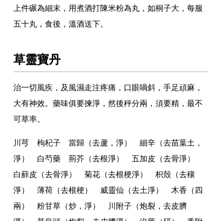
上件碾為細末
，
用煮酒打陳米粉為丸
，
如桐子大
，
每服
五十丸
，
食後
，
溫酒送下
。
草靈寶丹
治一切風疾
，
及風濕走注疼痛
，
口眼喎斜
，
手足頑麻
，
大有神效
。
藥味俱要揀淨
，
然後秤分兩
，
須要精
，
最不
可草率
。
川芎 枸杞子 當歸（去蘆
，
淨） 細辛（去苗葉土
，
淨） 白芍藥 荊芥（去根淨） 五加皮（去骨淨）
白蘚皮（去骨淨） 菊花（去根梗淨） 枳殼（去穰
淨） 薄荷（去根梗） 威靈仙（去土淨） 木香（四
兩） 粉甘草（炒
，
淨） 川附子（炮裂
，
去皮臍