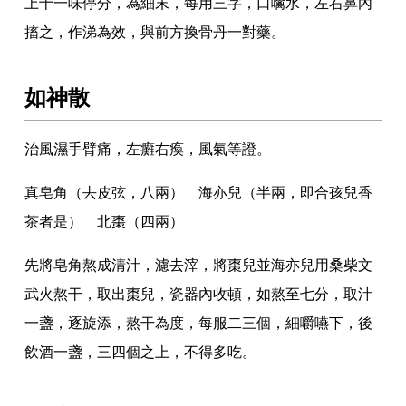
上十一味停分
，
為細末
，
每用三字
，
口噙水
，
左右鼻內
搐之
，
作涕為效
，
與前方換骨丹一對藥
。
如神散
治風濕手臂痛
，
左癱右瘓
，
風氣等證
。
真皂角（去皮弦
，
八兩） 海亦兒（半兩
，
即合孩兒香
茶者是） 北棗（四兩）
先將皂角熬成清汁
，
濾去滓
，
將棗兒並海亦兒用桑柴文
武火熬干
，
取出棗兒
，
瓷器內收頓
，
如熬至七分
，
取汁
一盞
，
逐旋添
，
熬干為度
，
每服二三個
，
細嚼嚥下
，
後
飲酒一盞
，
三四個之上
，
不得多吃
。