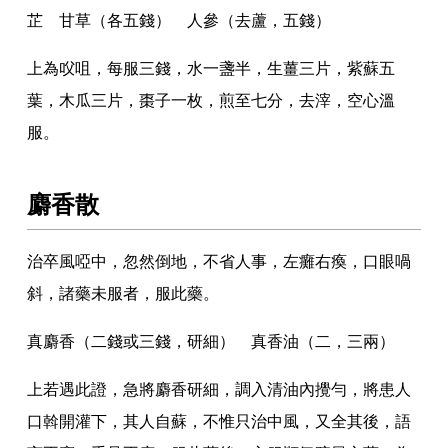
芷 甘草（各五錢） 人參（去蘆
，
五錢）
上為㕮咀
，
每服三錢
，
水一盞半
，
生薑三片
，
紫蘇五
葉
，
木瓜三片
，
棗子一枚
，
煎至七分
，
去滓
，
空心溫
服
。
麝香散
治卒風啞中
，
忽然倒地
，
不省人事
，
左癱右瘓
，
口眼喎
斜
，
諸藥未服者
，
服此藥
。
真麝香（二錢或三錢
，
研細） 真香油（二
，
三兩）
上若遇此證
，
急將麝香研細
，
調入清油內攪勻
，
將患人
口斡開灌下
，
其人自蘇
，
不惟只治中風
，
又全其後
，
語