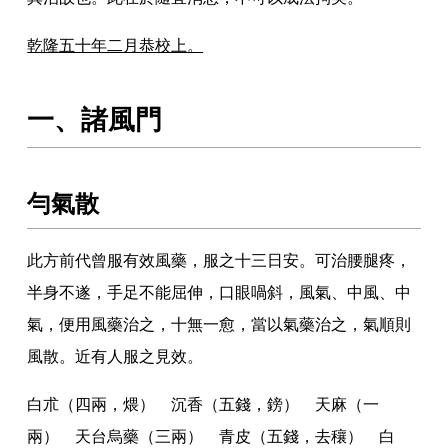
乾隆五十年二月恭校上
。
一
、
諸風門
勻氣散
此方前代曾服有效風藥
，
服之十三日安
。
可治腰腿疼
，
半身不遂
，
手足不能屈伸
，
口眼喎斜
，
風氣
、
中風
、
中
氣
，
便用風藥治之
，
十無一愈
，
當以氣藥治之
，
氣順則
風散
。
近有人服之見效
。
白朮（四兩
，
煨） 沉香（五錢
，
鎊） 天麻（一
兩） 天台烏藥（三兩） 青皮（五錢
，
去穰） 白