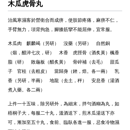
木瓜虎骨丸
治風寒濕客於營衛合而成痹
，
使肢節疼痛
，
麻痹不仁
，
手臂無力
，
項背拘急
，
腳膝筋攣不能屈伸
，
宜常服
。
木瓜肉 麒麟竭（另研） 沒藥（另研） 自然銅
（煅
，
醋淬七次
，
研） 木香 虎脛骨（酒炙黃）楓香
脂（研） 敗龜板（醋炙黃） 骨碎補（去毛） 甜瓜
子 官桂（去粗皮） 當歸身（銼
，
焙
。
各一兩） 乳
香（另研
，
半兩） 地龍（去土
，
秤） 安息香（湯酒
煮入藥
。
各二兩）
上件一十五味
，
除另研外
，
為細末
，
拌勻酒糊為丸
，
如
梧桐子大
，
每服二十丸
，
溫酒送下
，
煎木瓜湯送下亦
可
，
漸加至五十丸
，
食前
、
臨臥各進一服
，
忌食冷物濕