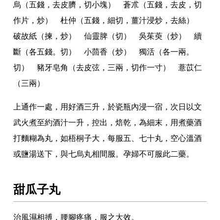
烏（五錢
，
去皮臍
，
切小塊） 蒼朮（五錢
，
去皮
，
切
作片
，
炒） 杜仲（五錢
，
細切
，
薑汁浸炒
，
去絲）
破故紙（揀
，
炒） 仙靈脾（切） 吳茱萸（炒） 續
斷（各五錢
。
切） 小茴香（炒） 獨活（各一兩
。
切） 豬牙皂角（去皮弦
，
三兩
，
切作一寸） 薏苡仁
（三兩）
上通作一處
，
用好酒三升
，
於瓷瓶內浸一宿
，
次日以文
武火煮至約酒汁一升
，
控出
，
焙乾
，
為細末
，
用煮藥酒
打麵糊為丸
，
如梧桐子大
，
每服五
、
七十丸
，
空心溫酒
或鹽湯送下
，
與七烏丸相間服
。
孕婦不可服此二藥
。
甜瓜子丸
治風濕相搏
，
腰腳疼痛
，
服之大效
。