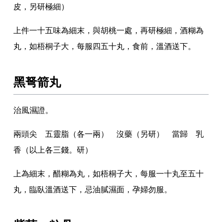
皮
，
另研極細）
上件一十五味為細末
，
與胡桃一處
，
再研極細
，
酒糊為
丸
，
如梧桐子大
，
每服四五十丸
，
食前
，
溫酒送下
。
黑弩箭丸
治風濕證
。
兩頭尖 五靈脂（各一兩） 沒藥（另研） 當歸 乳
香（以上各三錢
。
研）
上為細末
，
醋糊為丸
，
如梧桐子大
，
每服一十丸至五十
丸
，
臨臥溫酒送下
，
忌油膩濕面
，
孕婦勿服
。