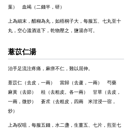
葉） 血竭（二錢半
，
研）
上為細末
，
醋糊為丸
，
如梧桐子大
，
每服五
、
七丸至十
丸
，
空心溫酒送下
，
乾物壓之
，
鹽湯亦可
。
薏苡仁湯
治手足流注疼痛
，
麻痹不仁
，
難以屈伸
。
薏苡仁（去皮
，
一兩） 當歸（去蘆
，
一兩） 芍藥
麻黃（去節） 桂（去粗皮
。
各一兩） 甘草（去皮
，
一兩
，
微炒） 蒼朮（去粗皮
，
四兩 米泔浸一宿
，
炒）
上為㕮咀
，
每服五錢
，
水二盞
，
生薑五
、
七片
，
煎至七