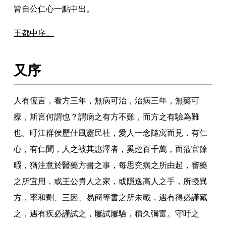
皆自公仁心一點中出
。
王都中序
。
又序
人有恆言
，
看方三年
，
無病可治
，
治病三年
，
無藥可
療
，
斯言何謂也
？
謂病之有方不難
，
而方之有驗為難
也
。
旴江群侯歷仕風憲民社
，
愛人一念隨寓而見
，
有仁
心
，
有仁聞
，
人之被其惠澤者
，
奚趐百千萬
，
而蒞官餘
暇
，
猶注意於醫藥方書之事
，
每思究病之所由起
，
審藥
之所宜用
，
或王公貴人之家
，
或隱逸高人之手
，
所授異
方
，
率和劑
、
三因
、
易簡等書之所未載
，
遇有得必謹藏
之
，
遇有疾必謹試之
，
屢試屢驗
，
積久彌富
。
守旴之