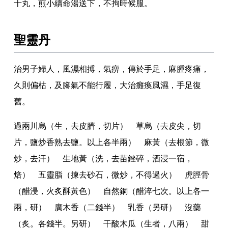
十丸
，
煎小續命湯送下
，
不拘時候服
。
聖靈丹
治男子婦人
，
風濕相搏
，
氣痹
，
傳於手足
，
麻腫疼痛
，
久則偏枯
，
及腳氣不能行履
，
大治癱瘓風濕
，
手足復
舊
。
過兩川烏（生
，
去皮臍
，
切片） 草烏（去皮尖
，
切
片
，
鹽炒香熟去鹽
。
以上各半兩） 麻黃（去根節
，
微
炒
，
去汗） 生地黃（洗
，
去苗銼碎
，
酒浸一宿
，
焙） 五靈脂（揀去砂石
，
微炒
，
不得過火） 虎脛骨
（醋浸
，
火炙酥黃色） 自然銅（醋淬七次
。
以上各一
兩
，
研） 廣木香（二錢半） 乳香（另研） 沒藥
（炙
。
各錢半
。
另研） 干酸木瓜（生者
，
八兩） 甜