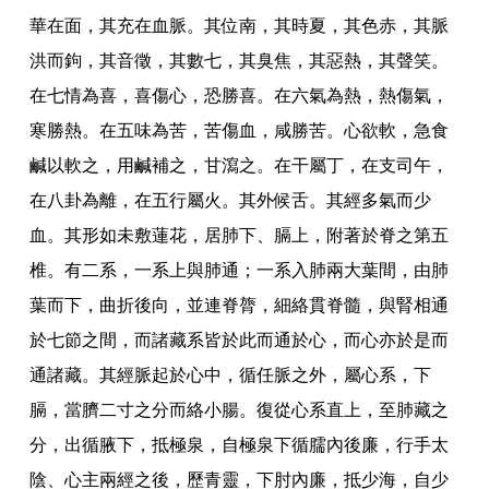
華在面
，
其充在血脈
。
其位南
，
其時夏
，
其色赤
，
其脈
洪而鉤
，
其音徵
，
其數七
，
其臭焦
，
其惡熱
，
其聲笑
。
在七情為喜
，
喜傷心
，
恐勝喜
。
在六氣為熱
，
熱傷氣
，
寒勝熱
。
在五味為苦
，
苦傷血
，
咸勝苦
。
心欲軟
，
急食
鹹以軟之
，
用鹹補之
，
甘瀉之
。
在干屬丁
，
在支司午
，
在八卦為離
，
在五行屬火
。
其外候舌
。
其經多氣而少
血
。
其形如未敷蓮花
，
居肺下
、
膈上
，
附著於脊之第五
椎
。
有二系
，
一系上與肺通
；
一系入肺兩大葉間
，
由肺
葉而下
，
曲折後向
，
並連脊膂
，
細絡貫脊髓
，
與腎相通
於七節之間
，
而諸藏系皆於此而通於心
，
而心亦於是而
通諸藏
。
其經脈起於心中
，
循任脈之外
，
屬心系
，
下
膈
，
當臍二寸之分而絡小腸
。
復從心系直上
，
至肺藏之
分
，
出循腋下
，
抵極泉
，
自極泉下循臑內後廉
，
行手太
陰
、
心主兩經之後
，
歷青靈
，
下肘內廉
，
抵少海
，
自少