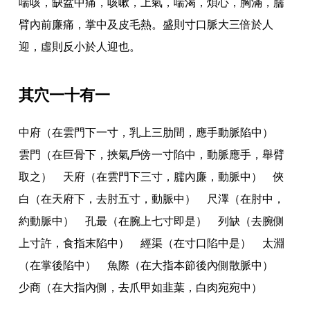
喘咳
，
缺盆中痛
，
咳嗽
，
上氣
，
喘渴
，
煩心
，
胸滿
，
臑
臂內前廉痛
，
掌中及皮毛熱
。
盛則寸口脈大三倍於人
迎
，
虛則反小於人迎也
。
其穴一十有一
中府（在雲門下一寸
，
乳上三肋間
，
應手動脈陷中）
雲門（在巨骨下
，
挾氣戶傍一寸陷中
，
動脈應手
，
舉臂
取之） 天府（在雲門下三寸
，
臑內廉
，
動脈中） 俠
白（在天府下
，
去肘五寸
，
動脈中） 尺澤（在肘中
，
約動脈中） 孔最（在腕上七寸即是） 列缺（去腕側
上寸許
，
食指末陷中） 經渠（在寸口陷中是） 太淵
（在掌後陷中） 魚際（在大指本節後內側散脈中）
少商（在大指內側
，
去爪甲如韭葉
，
白肉宛宛中）