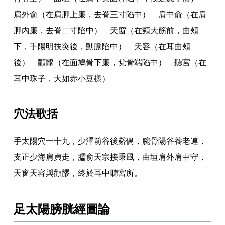
肩外俞（在肩胛上廉
，
去脊三寸陷中） 肩中俞（在肩
胛內廉
，
去脊二寸陷中） 天窗（在頸大筋前
，
曲頰
下
，
手陽明扶突後
，
動脈陷中） 天容（在耳曲頰
後） 顴髎（在面鳩骨下廉
，
兌骨端陷中） 聽宮（在
耳中珠子
，
大如赤小豆樣）
穴法歌括
手太陽穴一十九
，
少澤前谷後谿偶
，
腕骨陽谷養老連
，
支正少海肩貞走
，
臑俞天宗接秉風
，
曲垣肩外肩中守
，
天窗天容與顴髎
，
終於耳中聽宮所
。
足太陽膀胱經圖論