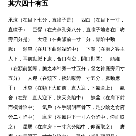
其穴四十有五
承泣（在目下七分
，
直瞳子是） 四白（在目下一寸
，
直瞳子） 巨髎（在夾鼻孔旁八分
，
直瞳子地倉在口吻
旁四分是） 大迎（在曲頷前一寸二分
，
骨陷中動
脈） 頰車（在耳下曲頰端陷中） 下關（在膽之客主
人下
，
耳前動脈下廉
，
合口有空
，
開口則閉） 頭維
（在額前髮際
，
膽之本神旁一寸五分
，
督之神庭旁四寸
五分） 人迎（在頸下
，
挾結喉旁一寸五分
，
脈動應
手） 水突（在頸下大筋前
，
直人迎
，
下氣舍上） 氣
舍（在頸
，
直人迎下
，
挾天突陷中） 缺盆（在肩下前
而橫骨陷中） 氣戶（在手陽明巨骨下
，
足少陰之俞府
旁二寸陷中） 庫房（在氣戶下一寸六分陷中
，
仰而取
之） 屋翳（在庫房下一寸六分陷中
，
仰而取之） 膺