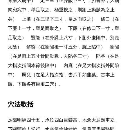
骨解大筋中） 足三里（在膝眼下三寸
，
胻骨外
，
大筋
肉宛宛中
，
舉足取之
。
極重按之
，
則跗上動脈為之止
矣） 上廉（在三里下三寸
，
舉足而取之） 條口（在
下廉上一寸
，
舉足而取之） 下廉（在條口下一寸
，
舉
足取之） 豐隆（在外踝上八寸
，
下胻外廉陷中
。
別走
太陰） 解谿（在衝陽後一寸五分
，
腕上陷中） 衝陽
（在足跗上五寸骨間動脈
，
去陷谷三寸） 陷谷（在足
大指次指間本節後陷中） 內庭（在足大指次指外間陷
中） 厲兌（在足大指次指
，
去爪甲如韭葉
。
古本上
廉
、
下廉各有巨虛二穴）
。
穴法歌括
足陽明經四十五
，
承泣四白巨髎當
，
地倉大迎頰車立
，
下關頭維人迎行
，
水突氣舍缺盆位
，
氣戶庫房屋翳間
，