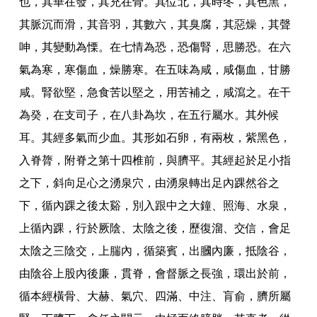
也
，
其華在發
，
其充在骨
。
其位北
，
其時冬
，
其色黑
，
其脈沉而滑
，
其音羽
，
其數六
，
其臭腐
，
其惡燥
，
其聲
呻
，
其變動為慄
。
在七情為恐
，
恐傷腎
，
思勝恐
。
在六
氣為寒
，
寒傷血
，
燥勝寒
。
在五味為咸
，
咸傷血
，
甘勝
咸
。
腎欲堅
，
急食苦以堅之
，
用苦補之
，
咸瀉之
。
在干
為癸
，
在支司子
，
在八卦為坎
，
在五行屬水
。
其外候
耳
。
其經多氣而少血
。
其形如石卵
，
有兩枚
，
紫黑色
，
入脊膂
，
附脊之第十四椎前
，
與臍平
。
其經起於足小指
之下
，
斜向足心之湧泉穴
，
由湧泉轉出足內踝然谷之
下
，
循內踝之後太谿
，
別入跟中之大鐘
、
照海
、
水泉
，
上循內踝
，
行於厥陰
、
太陰之後
，
歷復溜
、
交信
，
會足
太陰之三陰交
，
上腨內
，
循築賓
，
出膕內廉
，
抵陰谷
，
由陰谷上股內後廉
，
貫脊
，
會督脈之長強
，
環出於前
，
循本經橫骨
、
大赫
、
氣穴
、
四滿
、
中注
、
肓俞
，
臍所屬