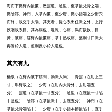
海而下循臂內後廉
，
歷靈道
、
通里
，
至掌後兌骨之端
，
循陰郄
、
神門
，
入掌內廉
，
至少府
，
循小指端之少衝穴
而終
，
以交手太陽
。
其支者
，
從心系出任脈之外
，
上行
挾咽以系目
。
其為病也
，
嗌乾
，
心痛
，
渴而欲飲
，
目
黃
，
腋痛
，
臑臂內後廉痛
，
掌中熱或痛
。
盛則寸口脈大
再倍於人迎
，
虛則反小於人迎也
。
其穴有九
極泉（在臂內腋下筋間
，
動脈入胸） 青靈（在肘上三
寸
，
舉臂取之） 少海（在肘內大骨外
，
去肘端五
分） 靈道（在掌後一寸五分） 通里（在腕後一寸陷
中是也） 陰郄（在掌後脈中
，
去腕五分） 神門（在
掌後兌骨端陷中） 少府（在手小指本節後陷中
，
直手