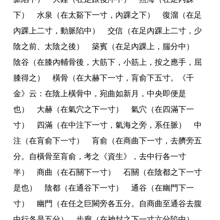
下） 水泉（在太谿下一寸
，
內踝之下） 復溜（在足
內踝上二寸
，
動脈陷中） 交信（在足內踝上二寸
，
少
陰之前
、
太陰之後） 築賓（在足內踝上
，
腨分中）
陰谷（在膝內輔骨後
，
大筋下
，
小筋上
，
按之應手
，
屈
膝得之） 橫骨（在大赫下一寸
，
肓俞下五寸
。《
千
金
》
云
：
在陰上橫骨中
，
宛曲如新月
，
中央即便是
也） 大赫（在氣穴之下一寸） 氣穴（在四滿下一
寸） 四滿（在中注下一寸
，
氣海之旁
，
系任脈） 中
注（在肓俞下一寸） 肓俞（在商曲下一寸
，
去臍旁五
分
。
自橫骨至肓俞
，
考之
《
資生
》，
去中行各一寸
半） 商曲（在石關下一寸） 石關（在陰都之下一寸
是也） 陰都（在通谷下一寸） 通谷（在幽門下一
寸） 幽門（在任之巨闕旁各五分
。
自商曲至通谷去腹
中行各是五分） 步廊（在神封之下一寸六分陷中）