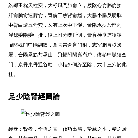
絡郄玉枕天柱安
，
大杼風門肺俞立
，
厥陰心俞膈俞接
，
肝俞膽俞連脾俞
，
胃俞三焦腎俞繼
，
大腸小腸及膀胱
，
中膂白環五俞穴
，
又有上次中下髎
。
會陽承扶殷門列
，
浮郄委陽委中排
，
復上附分魄戶側
，
膏肓神堂連譩譆
，
膈關魂門中陽綱依
，
意舍胃倉肓門附
，
志室胞肓秩邊
屬
，
合陽承筋共承山
，
飛揚附陽崑崙戶
，
僕參申脈續金
門
，
京骨束骨通谷助
，
小指外側終至陰
，
六十三穴於此
杜
。
足少陰腎經圖論
經云
：
腎者
，
作強之官
，
伎巧出焉
，
蟄藏之本
，
精之居