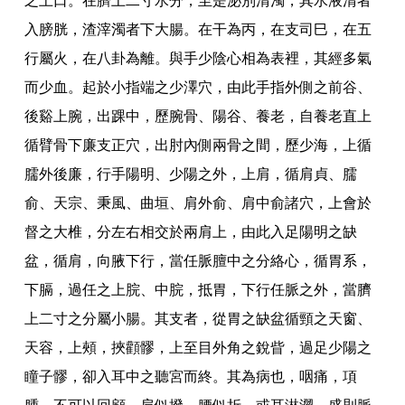
之上口
。
在臍上二寸水分
，
至是泌別清濁
，
其水液清者
入膀胱
，
渣滓濁者下大腸
。
在干為丙
，
在支司巳
，
在五
行屬火
，
在八卦為離
。
與手少陰心相為表裡
，
其經多氣
而少血
。
起於小指端之少澤穴
，
由此手指外側之前谷
、
後谿上腕
，
出踝中
，
歷腕骨
、
陽谷
、
養老
，
自養老直上
循臂骨下廉支正穴
，
出肘內側兩骨之間
，
歷少海
，
上循
臑外後廉
，
行手陽明
、
少陽之外
，
上肩
，
循肩貞
、
臑
俞
、
天宗
、
秉風
、
曲垣
、
肩外俞
、
肩中俞諸穴
，
上會於
督之大椎
，
分左右相交於兩肩上
，
由此入足陽明之缺
盆
，
循肩
，
向腋下行
，
當任脈膻中之分絡心
，
循胃系
，
下膈
，
過任之上脘
、
中脘
，
抵胃
，
下行任脈之外
，
當臍
上二寸之分屬小腸
。
其支者
，
從胃之缺盆循頸之天窗
、
天容
，
上頰
，
挾顴髎
，
上至目外角之銳眥
，
過足少陽之
瞳子髎
，
卻入耳中之聽宮而終
。
其為病也
，
咽痛
，
項