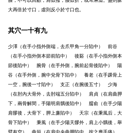
腫
，
不可以回顧
，
肩似撥
，
腰似折
，
或耳淋澀
。
盛則脈
大再倍於寸口
，
虛則反小於寸口也
。
其穴一十有九
少澤（在手小指外側端
，
去爪甲角一分陷中） 前谷
（在手小指外側本節前陷中） 後谿（在手小指外側本
節後陷中） 腕骨（在手外側
，
腕前起骨後陷中） 陽
谷（在手外側
，
腕中兌骨下陷中） 養老（在手踝骨上
一空
，
腕後一寸陷中） 支正（在腕後五寸） 少海
（在肘內大骨外
，
去肘端五分陷中） 肩貞（在肩曲胛
下
，
兩骨解間
，
手陽明肩髃後陷中） 臑俞（在手少陽
肩髎後
，
大骨下
，
胛上廉陷中） 天宗（在秉風后
，
大
骨下陷中） 秉風（在手少陽天髎外
，
肩上小髃後
，
舉
臂有空） 曲垣（在肩中央曲胛陷中
，
按之應手痛）