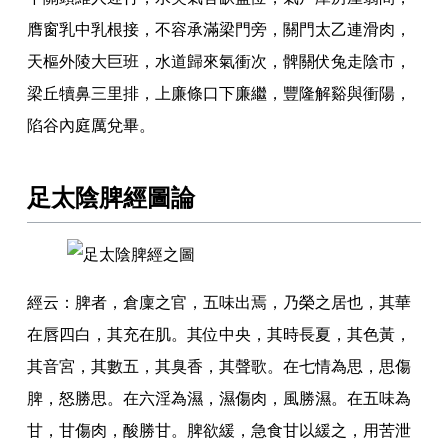
膺窗乳中乳根接
，
不容承滿梁門旁
，
關門太乙連滑肉
，
天樞外陵大巨班
，
水道歸來氣衝次
，
髀關伏兔走陰市
，
梁丘犢鼻三里排
，
上廉條口下廉繼
，
豐隆解谿與衝陽
，
陷谷內庭厲兌畢
。
足太陰脾經圖論
經云
：
脾者
，
倉廩之官
，
五味出焉
，
乃榮之居也
，
其華
在唇四白
，
其充在肌
。
其位中央
，
其時長夏
，
其色黃
，
其音宮
，
其數五
，
其臭香
，
其聲歌
。
在七情為思
，
思傷
脾
，
怒勝思
。
在六淫為濕
，
濕傷肉
，
風勝濕
。
在五味為
甘
，
甘傷肉
，
酸勝甘
。
脾欲緩
，
急食甘以緩之
，
用苦泄