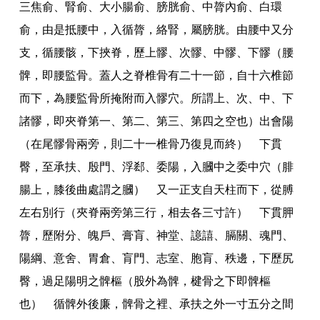
三焦俞
、
腎俞
、
大小腸俞
、
膀胱俞
、
中膂內俞
、
白環
俞
，
由是抵腰中
，
入循膂
，
絡腎
，
屬膀胱
。
由腰中又分
支
，
循腰骸
，
下挾脊
，
歷上髎
、
次髎
、
中髎
、
下髎（腰
髀
，
即腰監骨
。
蓋人之脊椎骨有二十一節
，
自十六椎節
而下
，
為腰監骨所掩附而入髎穴
。
所謂上
、
次
、
中
、
下
諸髎
，
即夾脊第一
、
第二
、
第三
、
第四之空也）出會陽
（在尾髎骨兩旁
，
則二十一椎骨乃復見而終） 下貫
臀
，
至承扶
、
殷門
、
浮郄
、
委陽
，
入膕中之委中穴（腓
腸上
，
膝後曲處謂之膕） 又一正支自天柱而下
，
從膊
左右別行（夾脊兩旁第三行
，
相去各三寸許） 下貫胛
膂
，
歷附分
、
魄戶
、
膏肓
、
神堂
、
譩譆
、
膈關
、
魂門
、
陽綱
、
意舍
、
胃倉
、
肓門
、
志室
、
胞肓
、
秩邊
，
下歷尻
臀
，
過足陽明之髀樞（股外為髀
，
楗骨之下即髀樞
也） 循髀外後廉
，
髀骨之裡
、
承扶之外一寸五分之間