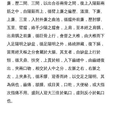
廉
，
歷二間
、
三間
，
以出合谷兩骨之間
，
復上入陽谿兩
筋之中
，
自陽谿而上
，
循臂上廉之偏歷
、
溫溜
、
下廉
、
上廉
、
三里
，
入肘外廉之曲池
，
循臑外前廉
，
歷肘髎
、
五里
、
臂臑
，
絡手少陽之臑會
，
上肩
，
至本經之肩髃
，
出肩髃之前廉
，
循巨骨上行
，
會督之大椎
，
由大椎而下
入足陽明之缺盆
，
循足陽明之外
，
絡繞肺藏
，
復下膈
，
當胃經天樞之分會屬於大腸
。
其支者
，
自缺盆上行於
頸
，
循天鼎
、
扶突
，
上貫於頰
，
入下齒縫中
，
由齒縫復
出
，
夾兩口吻
，
相交於人中之分
，
左脈之右
，
右脈之
左
，
上夾鼻孔
，
循禾髎
、
迎香而終
，
以交足之陽明
。
其
為病也
，
齒痛
，
䪼腫
。
或目黃
，
口乾
，
大便秘
，
或大指
次指痛不用
。
盛則人迎大三倍於氣口
，
虛則反小於氣口
也
。