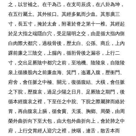
之
，
以甘補之
。
在干為己
，
在支司辰戌
，
在八卦為坤
，
在五行屬土
。
其外候口
。
其經多氣而少血
。
其形廣三
寸
，
長五寸
，
掩於太倉
，
附著於脊之第十一椎
。
其經起
於足大指之端隱白穴
，
受足陽明之交
，
由是循大指內側
白肉際大都穴
，
過核骨後
，
歷太白
、
公孫
、
商丘
，
上內
踝前廉之三陰交
，
上腨內
，
循胻骨後之漏谷
，
上行二
寸
，
交出足厥陰中都穴之前
，
至地機
、
陰陵泉
，
自陰陵
泉上循膝股內之前廉血海
、
箕門
，
迤邐入腹
，
歷衝門
、
府舍
，
會任脈之中極
、
關元
，
復循腹結
、
大橫
，
會任脈
之下脘
，
歷腹哀
，
過足少陽之日月
、
足厥陰之期門
，
後
循本經腹哀之裡
，
下至任之中脘
、
下脘之際屬脾而絡於
胃
，
再由腹哀上膈
，
循食竇
、
天溪
、
胸鄉
、
周榮
，
由周
榮外曲折向下至大包
，
由大包外曲折向上
，
會於肺之中
府
，
上行交胃經人迎穴之裡
，
挾咽
，
連舌
，
散舌本而