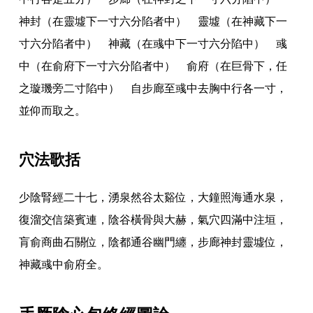
神封（在靈墟下一寸六分陷者中） 靈墟（在神藏下一
寸六分陷者中） 神藏（在彧中下一寸六分陷中） 彧
中（在俞府下一寸六分陷者中） 俞府（在巨骨下
，
任
之璇璣旁二寸陷中） 自步廊至彧中去胸中行各一寸
，
並仰而取之
。
穴法歌括
少陰腎經二十七
，
湧泉然谷太谿位
，
大鐘照海通水泉
，
復溜交信築賓連
，
陰谷橫骨與大赫
，
氣穴四滿中注垣
，
肓俞商曲石關位
，
陰都通谷幽門纏
，
步廊神封靈墟位
，
神藏彧中俞府全
。