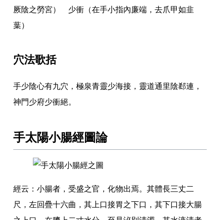
厥陰之勞宮） 少衝（在手小指內廉端
，
去爪甲如韭
葉）
穴法歌括
手少陰心有九穴
，
極泉青靈少海接
，
靈道通里陰郄連
，
神門少府少衝絕
。
手太陽小腸經圖論
經云
：
小腸者
，
受盛之官
，
化物出焉
。
其體長三丈二
尺
，
左回疊十六曲
，
其上口接胃之下口
，
其下口接大腸