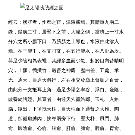
經云
：
膀胱者
，
州都之官
，
津液藏焉
。
其體重九兩二
銖
，
縱廣二寸
，
居腎下之前
，
大腸之側
，
當臍上一寸水
分穴之所小腸下口
，
乃膀胱之上際也
，
水液由此滲入
焉
。
在干屬壬
，
在支司亥
，
在五行屬水
，
在八卦為坎
。
與足少陰相為表裡
，
其經多血而少氣
。
起於目內眥睛明
穴
，
上額
，
循攢竹
，
過督之神庭
，
歷曲差
、
五處
、
承
光
、
通天
，
自通天斜行
，
左右相交於巔上督脈之百會
，
由此分一支抵耳上角
，
過足少陽之率谷
、
浮白
、
竅陰
，
散養於諸經
。
其直者
，
由通天穴循絡郄
、
玉枕
，
入絡
腦
，
復出
，
下項抵天柱
，
自天柱而下通督之大椎
、
陶
道
，
卻循肩膊內
，
挾脊兩旁下行
，
歷大杼
、
風門
、
肺
俞
、
厥陰俞
、
心俞
、
膈俞
、
肝俞
、
膽俞
、
脾俞
、
胃俞
、