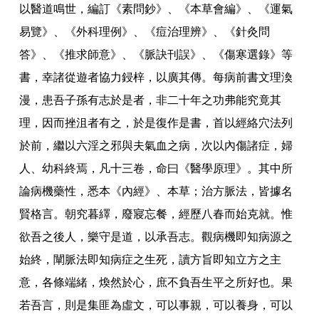
以醫道鳴世
，
編訂
《
素問鈔
》、《
本草會編
》、《
運氣
易覽
》、《
外科理例
》、《
痘治理辨
》、《
針灸問
答
》、《
推求師意
》、《
脈訣刊誤
》、《
傷寒選錄
》
等
書
，
幸諸從遊者協力鋟梓
，
以廣其傳
。
每病前書文理渙
漫
，
患吾子孫有志於是者
，
非二十年之功弗能究竟其
理
，
因而挫沮者有之
，
於是復作是書
，
首以經絡穴法列
於前
，
繼以六淫之邪與夫氣血之病
，
次以內傷諸症
，
婦
人
、
幼科終焉
，
凡十三卷
，
命曰
《
醫學原理
》。
其中所
論病機藥性
，
悉本
《
內經
》、
本草
；
治方脈法
，
皆據名
賢格言
。
朝究暮繹
，
廢寢忘餐
，
經歷八春而始克就
。
惟
欲吾之後人
，
樂守是道
，
以承吾志
。
觀病機即知病源之
始終
，
闡脈法即知病症之生死
，
讀方旨即知立方之主
意
，
各條端緒
，
煥然於心
，
庶不負吾生平之所好也
。
果
若吾言
，
則是集匪為虛文
，
可以事親
，
可以養身
，
可以