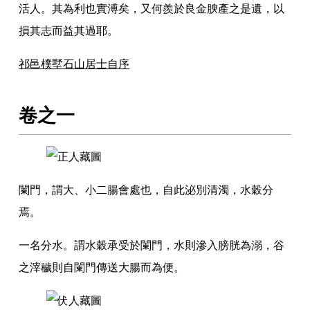
活人
。
其為利也實溥矣
，
又何羨於良金腴產之是遺
，
以
損其志而益其過耶
。
祁邑樸墅石山居士自序
卷之一
闌門
，
謂大
、
小二腸會處也
，
自此泌別清濁
，
水穀分
焉
。
一名分水
。
謂水穀承受於闌門
，
水則滲入膀胱為溺
，
谷
之滓穢則自闌門傳送大腸而為便
。