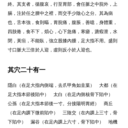
終
。
其支者
，
循腹哀
，
行至胃部
，
會任脈之中脘外
，
上
膈
，
注於任之膻中之裡
，
而交手少陰心之分
。
其為病
也
，
舌本強
，
食則嘔
，
胃脘痛
，
腹脹
，
善噫
，
身體重
，
四肢倦
，
食不下
，
煩心
，
心下急痛
，
寒瘧
，
溏瘕泄
，
水
閉
，
黃疸
，
不能臥
，
強立股膝內腫
，
足大指不用
。
盛則
寸口脈大三倍於人迎
，
虛則反小於人迎也
。
其穴二十有一
隱白（在足大指內側端
，
去爪甲角如韭葉） 大都（在
足大指本節後陷中） 太白（在足內側核骨下陷中）
公孫（在足大指本節後一寸
。
分接陽明胃經） 商丘
（在足內踝下微前陷中） 三陰交（在內踝上三寸
，
骨
下陷中） 漏谷（在足內踝上六寸
，
骨下陷中） 地機