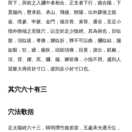
而下
，
與前之入膕中者相合
。
正支者下行
，
循合陽
，
下
貫腨內
，
歷承筋
、
承山
、
飛揚
、
附陽
，
出外踝後之崑
崙
、
僕參
、
申脈
、
金門
，
循京骨
、
束骨
、
通谷
，
至足小
指外側端之至陰穴
，
以交於足少陰經
。
其為病也
，
目似
脫
，
項似拔
，
脊痛
，
腰似折
，
髀不可以曲
，
膕似結
，
腨
如裂
，
狂
，
瘧
，
癲疾
，
頭囟項痛
，
目黃
，
淚出
，
鼿衄
，
項
、
背
、
腰
、
尻
、
膕
、
腨
、
腳皆痛
，
小指不用
。
盛則人
迎脈大再倍於寸口
，
虛則反小於寸口也
。
其穴六十有三
穴法歌括
足太陽經六十三
，
睛明攢竹曲差當
，
五處承光通天位
，