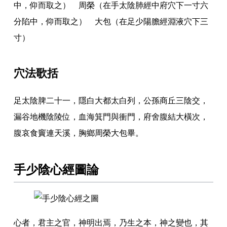
中
，
仰而取之） 周榮（在手太陰肺經中府穴下一寸六
分陷中
，
仰而取之） 大包（在足少陽膽經淵液穴下三
寸）
穴法歌括
足太陰脾二十一
，
隱白大都太白列
，
公孫商丘三陰交
，
漏谷地機陰陵位
，
血海箕門與衝門
，
府舍腹結大橫次
，
腹哀食竇連天溪
，
胸鄉周榮大包畢
。
手少陰心經圖論
心者
，
君主之官
，
神明出焉
，
乃生之本
，
神之變也
，
其