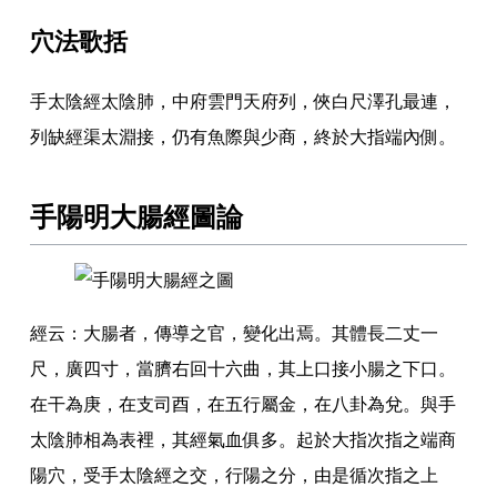
穴法歌括
手太陰經太陰肺
，
中府雲門天府列
，
俠白尺澤孔最連
，
列缺經渠太淵接
，
仍有魚際與少商
，
終於大指端內側
。
手陽明大腸經圖論
經云
：
大腸者
，
傳導之官
，
變化出焉
。
其體長二丈一
尺
，
廣四寸
，
當臍右回十六曲
，
其上口接小腸之下口
。
在干為庚
，
在支司酉
，
在五行屬金
，
在八卦為兌
。
與手
太陰肺相為表裡
，
其經氣血俱多
。
起於大指次指之端商
陽穴
，
受手太陰經之交
，
行陽之分
，
由是循次指之上