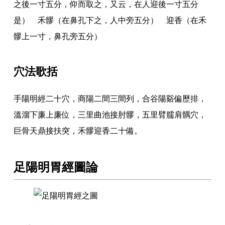
之後一寸五分
，
仰而取之
，
又云
，
在人迎後一寸五分
是） 禾髎（在鼻孔下之
，
人中旁五分） 迎香（在禾
髎上一寸
，
鼻孔旁五分）
穴法歌括
手陽明經二十穴
，
商陽二間三間列
，
合谷陽谿偏歷排
，
溫溜下廉上廉位
，
三里曲池接肘髎
，
五里臂臑肩髃穴
，
巨骨天鼎接扶突
，
禾髎迎香二十備
。
足陽明胃經圖論