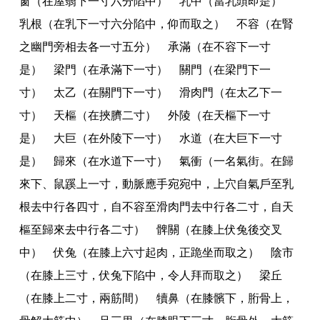
窗（在屋翳下一寸六分陷中） 乳中（當乳頭即是）
乳根（在乳下一寸六分陷中
，
仰而取之） 不容（在腎
之幽門旁相去各一寸五分） 承滿（在不容下一寸
是） 梁門（在承滿下一寸） 關門（在梁門下一
寸） 太乙（在關門下一寸） 滑肉門（在太乙下一
寸） 天樞（在挾臍二寸） 外陵（在天樞下一寸
是） 大巨（在外陵下一寸） 水道（在大巨下一寸
是） 歸來（在水道下一寸） 氣衝（一名氣街
。
在歸
來下
、
鼠蹊上一寸
，
動脈應手宛宛中
，
上穴自氣戶至乳
根去中行各四寸
，
自不容至滑肉門去中行各二寸
，
自天
樞至歸來去中行各二寸） 髀關（在膝上伏兔後交叉
中） 伏兔（在膝上六寸起肉
，
正跪坐而取之） 陰市
（在膝上三寸
，
伏兔下陷中
，
令人拜而取之） 梁丘
（在膝上二寸
，
兩筋間） 犢鼻（在膝髕下
，
胻骨上
，