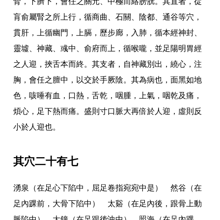
腎
，
下臍下
，
會任之關元
、
中極而絡膀胱
。
其直者
，
從
肓俞屬腎之所上行
，
循商曲
、
石關
、
陰都
、
通谷等穴
，
貫肝
，
上循幽門
，
上膈
，
歷步廊
，
入肺
，
循本經神封
、
靈墟
、
神藏
、
彧中
、
俞府而上
，
循喉嚨
，
並足陽明胃經
之人迎
，
挾舌本而終
。
其支者
，
自神藏別出
，
繞心
，
注
胸
，
會任之膻中
，
以交於手厥陰
。
其為病也
，
面黑如地
色
，
咳唾有血
，
口熱
，
舌乾
，
咽腫
，
上氣
，
咽乾及痛
，
煩心
，
足下熱而痛
。
盛則寸口脈大再倍於人迎
，
虛則反
小於人迎也
。
其穴二十有七
湧泉（在足心下陷中
，
屈足卷指宛宛中是） 然谷（在
足內踝前
，
大骨下陷中） 太谿（在足內後
，
跟骨上動
脈陷中） 大鐘（在足跟後沖中） 照海（在足內踝