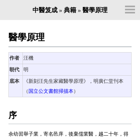
中醫笈成
»
典籍
»
醫學原理
醫學原理
作者
汪機
朝代
明
底本
《新刻汪先生家藏醫學原理》，明廣仁堂刊本
（
国立公文書館掃描本
）
序
余幼習舉子業
，
寄名邑庠
，
後棄儒業醫
，
越二十年
，
得