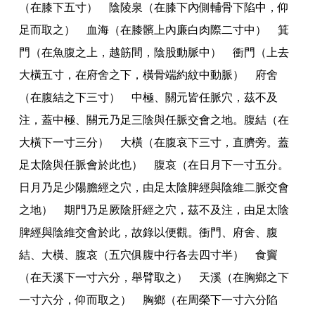
（在膝下五寸） 陰陵泉（在膝下內側輔骨下陷中
，
仰
足而取之） 血海（在膝髕上內廉白肉際二寸中） 箕
門（在魚腹之上
，
越筋間
，
陰股動脈中） 衝門（上去
大橫五寸
，
在府舍之下
，
橫骨端約紋中動脈） 府舍
（在腹結之下三寸） 中極
、
關元皆任脈穴
，
茲不及
注
，
蓋中極
、
關元乃足三陰與任脈交會之地
。
腹結（在
大橫下一寸三分） 大橫（在腹哀下三寸
，
直臍旁
。
蓋
足太陰與任脈會於此也） 腹哀（在日月下一寸五分
。
日月乃足少陽膽經之穴
，
由足太陰脾經與陰維二脈交會
之地） 期門乃足厥陰肝經之穴
，
茲不及注
，
由足太陰
脾經與陰維交會於此
，
故錄以便觀
。
衝門
、
府舍
、
腹
結
、
大橫
、
腹哀（五穴俱腹中行各去四寸半） 食竇
（在天溪下一寸六分
，
舉臂取之） 天溪（在胸鄉之下
一寸六分
，
仰而取之） 胸鄉（在周榮下一寸六分陷