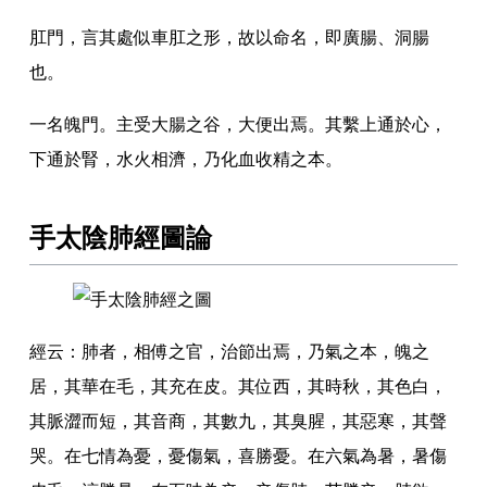
肛門
，
言其處似車肛之形
，
故以命名
，
即廣腸
、
洞腸
也
。
一名魄門
。
主受大腸之谷
，
大便出焉
。
其繫上通於心
，
下通於腎
，
水火相濟
，
乃化血收精之本
。
手太陰肺經圖論
經云
：
肺者
，
相傅之官
，
治節出焉
，
乃氣之本
，
魄之
居
，
其華在毛
，
其充在皮
。
其位西
，
其時秋
，
其色白
，
其脈澀而短
，
其音商
，
其數九
，
其臭腥
，
其惡寒
，
其聲
哭
。
在七情為憂
，
憂傷氣
，
喜勝憂
。
在六氣為暑
，
暑傷