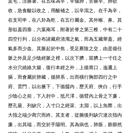
皮毛
，
涼勝暑
。
在五味為辛
，
辛傷肺
，
苦勝辛
。
肺欲
收
，
急食酸以收之
，
用酸補之
，
以辛瀉之
。
在干為辛
，
在支司申
，
在八卦為乾
，
在五行屬金
。
其外喉
、
鼻
。
其
形似蓋四垂
，
六葉兩耳
，
附著於脊之第三椎
，
中有二十
四空行列
，
以分布諸藏府清濁之氣
，
而為五藏華蓋
。
經
氣多而少血
。
其脈起於中焦
，
受足厥陰之交
，
由是循任
脈之外及足少陰經脈之裡
，
以次下臍
，
當臍上一寸任之
水分穴繞絡大腸
，
復行本經之外
，
上循胃口
，
迤邐上
膈
，
而會屬於肺藏
，
循肺系
，
出而橫行胸部四行之中
府
、
雲門
，
以出腋下
，
下循臑內
，
歷天府
、
俠白
，
行手
少陰心之前
，
下入肘中
，
抵尺澤
，
循臂內上骨之下廉
，
歷孔最
、
列缺穴
，
入寸口之經渠
、
太淵
，
以上魚際
，
出
大指之端少商穴而終
。
其支者
，
從腕後列缺穴達次指內
廉
，
出其端
，
而交於手陽明
。
其為病也
，
肺脹
，
膨膨然